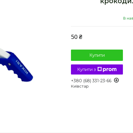
крокодили
В на
50 ₴
Купити
Купити з
+380 (68) 331-23-66
Київстар