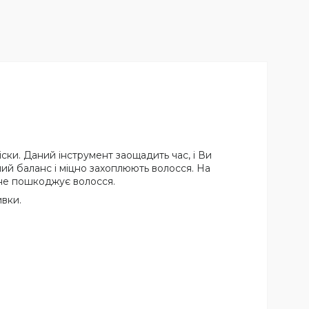
ски. Даний інструмент заощадить час, і Ви
ий баланс і міцно захоплюють волосся. На
і не пошкоджує волосся.
ивки.