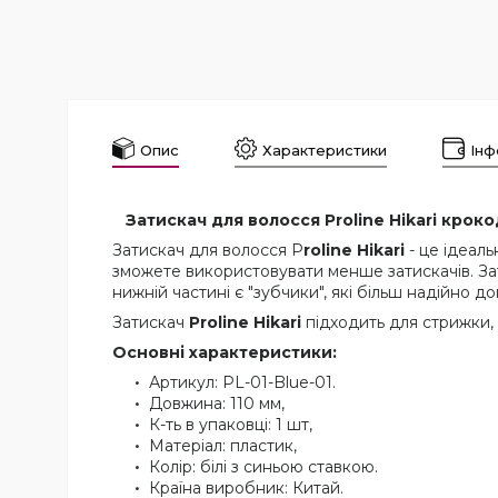
Опис
Характеристики
Інф
Затискач для волосся Proline Hikari крокод
Затискач для волосся P
roline Hikari
- це ідеаль
зможете використовувати менше затискачів. Зат
нижній частині є "зубчики", які більш надійно 
Затискач
Proline Hikari
підходить для стрижки, 
Основні характеристики:
Артикул: PL-01-Blue-01.
Довжина: 110 мм,
К-ть в упаковці: 1 шт,
Матеріал: пластик,
Колір: білі з синьою ставкою.
Країна виробник: Китай.