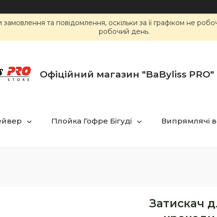
замовлення та повідомлення, оскільки за її графіком не роб
робочий день.
Офіційний магазин "BaByliss PRO" 
ейвер
Плойка Гофре Бігуді
Випрямлячі в
Затискач дл