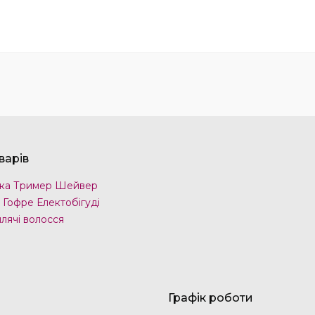
варів
ка Тример Шейвер
 Гофре Електобігуді
лячі волосся
Графік роботи