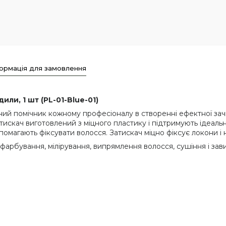
ормація для замовлення
или, 1 шт (PL-01-Blue-01)
ний помічник кожному професіоналу в створенні ефектної зачі
искач виготовлений з міцного пластику і підтримують ідеальн
допомагають фіксувати волосся. Затискач міцно фіксує локони 
фарбування, мілірування, випрямлення волосся, сушіння і зав