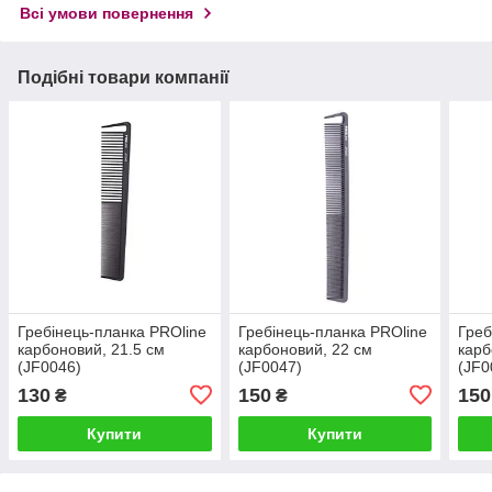
Всі умови повернення
Подібні товари компанії
Гребінець-планка PROline
Гребінець-планка PROline
Греб
карбоновий, 21.5 см
карбоновий, 22 см
карб
(JF0046)
(JF0047)
(JF0
130
150
150
₴
₴
Купити
Купити