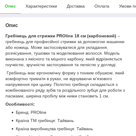
Опис
Характеристики
Доставка
Оплата
Умови п
Опис
Гребінець для стрижки PROline 18 см (карбоновий)
–
гребінець для професійної стрижки за допомогою машинки
або ножиць. Може застосовуватися для укладання,
розчісування, тушовки та моделювання волосся. Модель
виконана з якісного та міцного карбону, який відрізняється
гнучкістю, зручністю застосування та легкістю у догляді.
Гребінець має ергономічну форму з тонким обушком, який
комфортно тримати в руках, не відчуваючи м'язового
напруження при цьому. Полотно гребінця складається з
комбінованого ряду зубів та роздільного зубця для роботи з
пасмами, ширина пробілу між ними становить 1 см.
Особливості:
Бренд: PROline
Країна ТМ гребінця: Тайвань
Країна виробництва гребінця: Тайвань