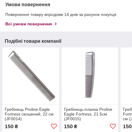
Умови повернення
Повернення товару впродовж 14 днів за рахунок покупця
Всі умови повернення
Подібні товари компанії
Гребінець Proline Eagle
Гребінець-планка Proline
Греб
Fortress скошений, 22 см
Eagle Fortress, 21.5см
Fort
(JF0014)
(JF0015)
см (
150
150
150
₴
₴