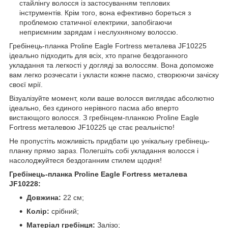
стайлінгу волосся із застосуванням теплових
інструментів. Крім того, вона ефективно бореться з
проблемою статичної електрики, запобігаючи
неприємним зарядам і неслухняному волоссю.
Гребінець-планка Proline Eagle Fortress металева JF10225
ідеально підходить для всіх, хто прагне бездоганного
укладання та легкості у догляді за волоссям. Вона допоможе
вам легко розчесати і укласти кожне пасмо, створюючи зачіску
своєї мрії.
Візуалізуйте момент, коли ваше волосся виглядає абсолютно
ідеально, без єдиного нерівного пасма або вперто
вистающого волосся. З гребінцем-планкою Proline Eagle
Fortress металевою JF10225 це стає реальністю!
Не пропустіть можливість придбати цю унікальну гребінець-
планку прямо зараз. Полегшіть собі укладання волосся і
насолоджуйтеся бездоганним стилем щодня!
Гребінець-планка Proline Eagle Fortress металева
JF10228:
Довжина:
22 см;
Колір:
срібний;
Матеріал гребінця:
Залізо;