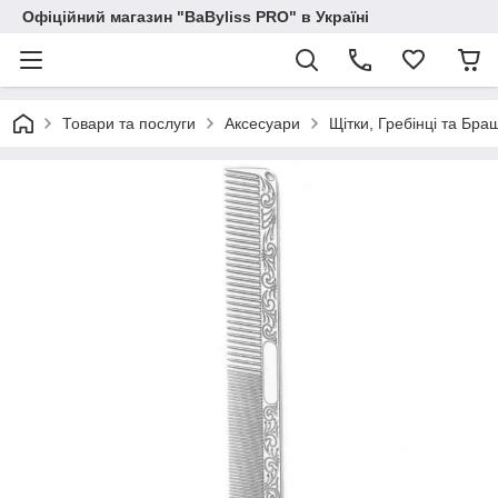
Офіційний магазин "BaByliss PRO" в Україні
Товари та послуги
Аксесуари
Щітки, Гребінці та Бра