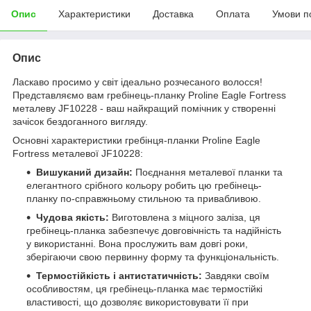
Опис
Характеристики
Доставка
Оплата
Умови п
Опис
Ласкаво просимо у світ ідеально розчесаного волосся!
Представляємо вам гребінець-планку Proline Eagle Fortress
металеву JF10228 - ваш найкращий помічник у створенні
зачісок бездоганного вигляду.
Основні характеристики гребінця-планки Proline Eagle
Fortress металевої JF10228:
Вишуканий дизайн:
Поєднання металевої планки та
елегантного срібного кольору робить цю гребінець-
планку по-справжньому стильною та привабливою.
Чудова якість:
Виготовлена з міцного заліза, ця
гребінець-планка забезпечує довговічність та надійність
у використанні. Вона прослужить вам довгі роки,
зберігаючи свою первинну форму та функціональність.
Термостійкість і антистатичність:
Завдяки своїм
особливостям, ця гребінець-планка має термостійкі
властивості, що дозволяє використовувати її при