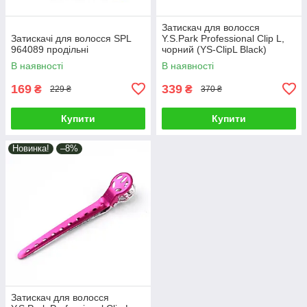
Затискач для волосся
Затискачі для волосся SPL
Y.S.Park Professional Clip L,
964089 продільні
чорний (YS-ClipL Black)
В наявності
В наявності
169
339
₴
₴
229 ₴
370 ₴
Купити
Купити
Новинка!
–8%
Затискач для волосся