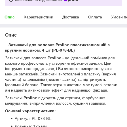
Опис
Характеристики
Доставка
Оплата
Умови п
Опис
Затискачі для волосся Proline пластик+алюміній з
круглим носиком, 4 шт (PL-078-BL)
Затискачі для волосся P
roline
- це ідеальний помічник для
кожного професіонала у створенні ефектної зачіски. Цей
інструмент заощадить час, і Ви зможете використовувати
менше затискачів. Затискачі виготовлені з пластику (верхня
частина) та алюмінію (нижня частина) та підтримують
ідеальний баланс. Також верхня частина має гумові вставки,
які надають антиковзкий ефект для надійнішої фіксації.
Затискачі
Proline
підходять для стрижки, фарбування,
мілірування, випрямлення волосся, сушіння і завивки.
Основні характеристики:
Артикул: PL-078-BL.
Довжина: 125 мм,