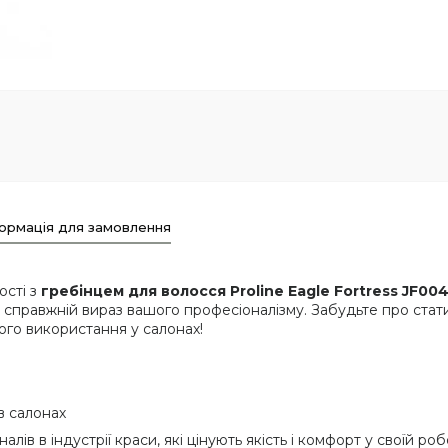
ормація для замовлення
ості з
гребінцем для волосся Proline Eagle Fortress JF004
 а справжній вираз вашого професіоналізму. Забудьте про ста
ого використання у салонах!
в салонах
лів в індустрії краси, які цінують якість і комфорт у своїй ро