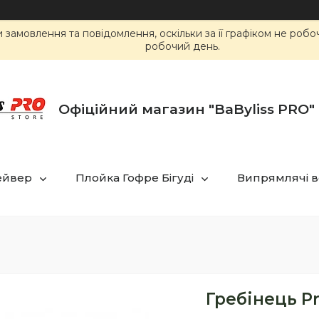
замовлення та повідомлення, оскільки за її графіком не роб
робочий день.
Офіційний магазин "BaByliss PRO" 
ейвер
Плойка Гофре Бігуді
Випрямлячі в
Гребінець Pr