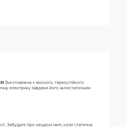
5!
Виготовлена з якісного, термостійкого
тичну електрику завдяки його антистатичним
боті. Забудьте про нещасні миті, коли статична