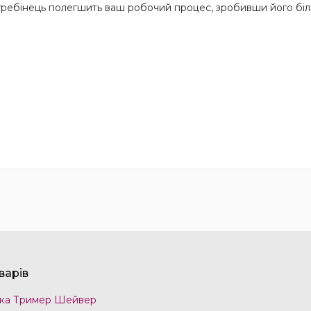
е гребінець полегшить ваш робочий процес, зробивши його бі
варів
ка Тример Шейвер