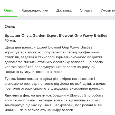
Опис
Характеристики
Доставка
Оплата
Умови п
Опис
Брашинг Olivia Garden Expert Blowout Grip Wawy Bristles
45 мм.
Щітка для волосся Expert Blowout Grip Wawy Bristles
користується високою популярністю серед професійних
стилістів, завдяки її технології турмаліно-іонного покриття
допомагає знизити статичну електрику волосся, що своєю
чергою запобігає пересушуванню волосся за рахунок
закриття кутикули кожного волосся.
Турмалінове покриття щітки рівномірно нагрівається і
рівномірно розподіляє тепло від фена по всій щітці, а великі
повітряні отвори сприяють швидшому висиханню волосся.
Хвиляста форма щетинок
брашингу Blowout Grip робить
його термостійким і захищає волосся від впливу високих
температур під час сушіння. Заокруглені, поліровані м'які
кінчики ніжно впливають на шкіру голови.