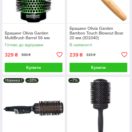
Брашинг Olivia Garden
Брашинг Olivia Garden
Bamboo Touch Blowout Boar
MultiBrush Barrel 56 мм
20 мм (ID1040)
Готово до відправки
В наявності
329
239
₴
₴
500 ₴
315 ₴
Купити
Купити
Новинка !
–18%
–7%