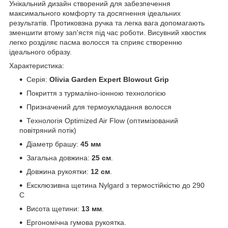
Унікальний дизайн створений для забезпечення
максимального комфорту та досягнення ідеальних
результатів. Протиковзна ручка та легка вага допомагають
зменшити втому зап'ястя під час роботи. Висувний хвостик
легко розділяє пасма волосся та сприяє створенню
ідеального образу.
Характеристика:
Серія:
Olivia Garden Expert Blowout Grip
Покриття з турмаліно-іонною технологією
Призначений для термоукладання волосся
Технологія Optimized Air Flow (оптимізований
повітряний потік)
Діаметр брашу:
45 мм
Загальна довжина:
25 см
.
Довжина рукоятки:
12 см
.
Ексклюзивна щетина Nylgard з термостійкістю до 290
С
Висота щетини:
13 мм
.
Ергономічна гумова рукоятка.