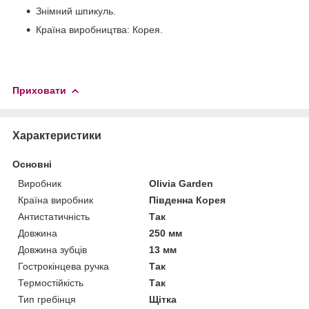
Знімний шпикуль.
Країна виробництва: Корея.
Приховати
Характеристики
Основні
Виробник
Olivia Garden
Країна виробник
Південна Корея
Антистатичність
Так
Довжина
250 мм
Довжина зубців
13 мм
Гострокінцева ручка
Так
Термостійкість
Так
Тип гребінця
Щітка