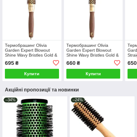
Термобрашинг Olivia
Термобрашинг Olivia
Терм
Garden Expert Blowout
Garden Expert Blowout
Gard
Shine Wavy Bristles Gold &
Shine Wavy Bristles Gold &
Stra
Brown, 25 мм (ID2048)
Brown, 20 мм (ID2047)
& Br
695
660
650
₴
₴
Купити
Купити
Акційні пропозиції та новинки
–34%
–24%