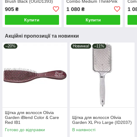
Brush Black (OGID1393)
Combo Medium ThinkPink
Comb
2023 Neon Purple LE
2023
905
1 080
1 0
₴
₴
(ID1807)
(ID1
Купити
Купити
Акційні пропозиції та новинки
–20%
Новинка!
–11%
Щітка для волосся Olivia
Garden iBlend Color & Care
Щітка для волосся Olivia
Red IB1
Garden XL Pro Large (ID2037)
Готово до відправки
В наявності