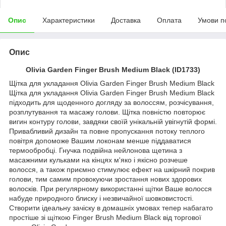
Опис
Характеристики
Доставка
Оплата
Умови п
Опис
Olivia Garden Finger Brush Medium Black (ID1733)
Щітка для укладання Olivia Garden Finger Brush Medium Black
Щітка для укладання Olivia Garden Finger Brush Medium Black
підходить для щоденного догляду за волоссям, розчісування,
розплутування та масажу голови. Щітка повністю повторює
вигин контуру голови, завдяки своїй унікальній увігнутій формі.
Привабливий дизайн та повне пропускання потоку теплого
повітря допоможе Вашим локонам менше піддаватися
термообробці. Гнучка подвійна нейлонова щетина з
масажними кульками на кінцях м'яко і якісно розчеше
волосся, а також приємно стимулює ефект на шкірний покрив
голови, тим самим провокуючи зростання нових здорових
волосків. При регулярному використанні щітки Ваше волосся
набуде природного блиску і незвичайної шовковистості.
Створити ідеальну зачіску в домашніх умовах тепер набагато
простіше зі щіткою Finger Brush Medium Black від торгової