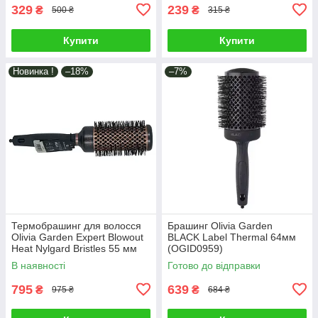
329
239
₴
₴
500 ₴
315 ₴
Купити
Купити
Новинка !
–18%
–7%
Термобрашинг для волосся
Брашинг Olivia Garden
Olivia Garden Expert Blowout
BLACK Label Thermal 64мм
Heat Nylgard Bristles 55 мм
(OGID0959)
(OGID2181)
В наявності
Готово до відправки
795
639
₴
₴
975 ₴
684 ₴