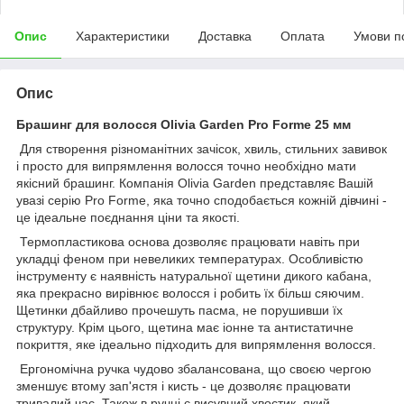
Опис
Характеристики
Доставка
Оплата
Умови п
Опис
Брашинг для волосся Olivia Garden Pro Forme 25 мм
Для створення різноманітних зачісок, хвиль, стильних завивок
і просто для випрямлення волосся точно необхідно мати
якісний брашинг. Компанія Olivia Garden представляє Вашій
увазі серію Pro Forme, яка точно сподобається кожній дівчині -
це ідеальне поєднання ціни та якості.
Термопластикова основа дозволяє працювати навіть при
укладці феном при невеликих температурах. Особливістю
інструменту є наявність натуральної щетини дикого кабана,
яка прекрасно вирівнює волосся і робить їх більш сяючим.
Щетинки дбайливо прочешуть пасма, не порушивши їх
структуру. Крім цього, щетина має іонне та антистатичне
покриття, яке ідеально підходить для випрямлення волосся.
Ергономічна ручка чудово збалансована, що своєю чергою
зменшує втому зап'ястя і кисть - це дозволяє працювати
тривалий час. Також в ручці є висувний хвостик, який