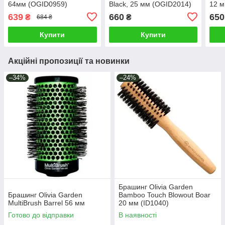
64мм (OGID0959)
Black, 25 мм (OGID2014)
12 м
639
660
650
₴
₴
684 ₴
Купити
Купити
Акційні пропозиції та новинки
–34%
–24%
Брашинг Olivia Garden
Брашинг Olivia Garden
Bamboo Touch Blowout Boar
MultiBrush Barrel 56 мм
20 мм (ID1040)
Готово до відправки
В наявності