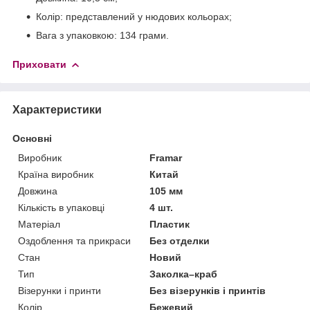
Колір: представлений у нюдових кольорах;
Вага з упаковкою: 134 грами.
Приховати
Характеристики
Основні
Виробник
Framar
Країна виробник
Китай
Довжина
105 мм
Кількість в упаковці
4 шт.
Матеріал
Пластик
Оздоблення та прикраси
Без отделки
Стан
Новий
Тип
Заколка–краб
Візерунки і принти
Без візерунків і принтів
Колір
Бежевий