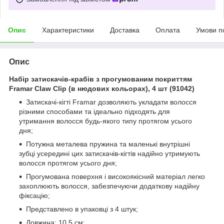
Опис
Характеристики
Доставка
Оплата
Умови п
Опис
Набір затискачів-крабів з прогумованим покриттям
Framar Claw Clip (в нюдових кольорах), 4 шт (91042)
Затискачі-кігті Framar дозволяють укладати волосся
різними способами та ідеально підходять для
утримання волосся будь-якого типу протягом усього
дня;
Потужна металева пружина та маленькі внутрішні
зубці усередині цих затискачів-кігтів надійно утримують
волосся протягом усього дня;
Прогумована поверхня і високоякісний матеріал легко
захоплюють волосся, забезпечуючи додаткову надійну
фіксацію;
Представлено в упаковці з 4 штук;
Довжина: 10,5 см;