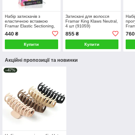
Набір затискачів з
Затискачі для волосся
Набі
еластичною вставкою
Framar King Klaws Neutral,
прог
Framar Elastic Sectioning,
4 шт (91059)
Fram
чорні 4шт (91000)
мато
440
855
760
₴
₴
(910
Купити
Купити
Акційні пропозиції та новинки
–47%