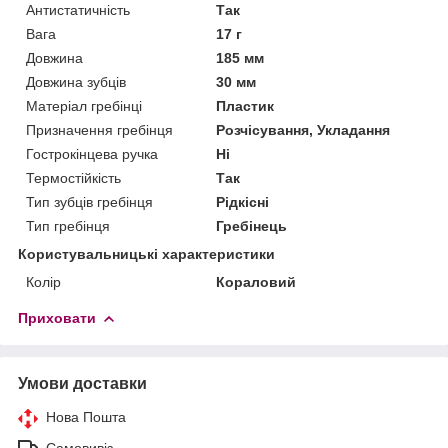
Антистатичність
Так
Вага
17 г
Довжина
185 мм
Довжина зубців
30 мм
Матеріал гребінці
Пластик
Призначення гребінця
Розчісування, Укладання
Гострокінцева ручка
Ні
Термостійкість
Так
Тип зубців гребінця
Рідкісні
Тип гребінця
Гребінець
Користувальницькі характеристики
Колір
Кораловий
Приховати
Умови доставки
Нова Пошта
Самовивіз