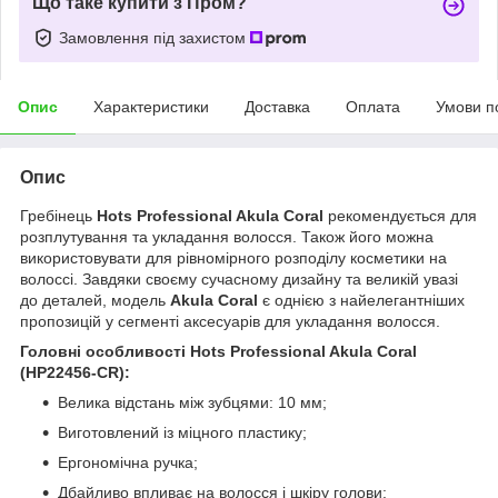
Що таке купити з Пром?
Замовлення під захистом
Опис
Характеристики
Доставка
Оплата
Умови п
Опис
Гребінець
Hots Professional Akula Coral
рекомендується для
розплутування та укладання волосся. Також його можна
використовувати для рівномірного розподілу косметики на
волоссі. Завдяки своєму сучасному дизайну та великій увазі
до деталей, модель
Akula Coral
є однією з найелегантніших
пропозицій у сегменті аксесуарів для укладання волосся.
Головні особливості Hots Professional Akula Coral
(HP22456-CR):
Велика відстань між зубцями: 10 мм;
Виготовлений із міцного пластику;
Ергономічна ручка;
Дбайливо впливає на волосся і шкіру голови;