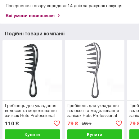
Повернення товару впродовж 14 днів за рахунок покупця
Всі умови повернення
Подібні товари компанії
Гребінець для укладання
Гребінець для укладання
Греб
волосся та моделювання
волосся та моделювання
воло
зачісок Hots Professional
зачісок Hots Professional
зачі
Akula Black (HP22456-
Akula Grey (HP22456-GR)
Akul
110
79
79
₴
₴
160 ₴
BLK)
Купити
Купити