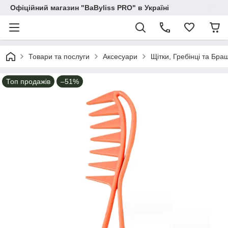
Офіційний магазин "BaByliss PRO" в Україні
Товари та послуги
Аксесуари
Щітки, Гребінці та Бра
Топ продажів
–51%