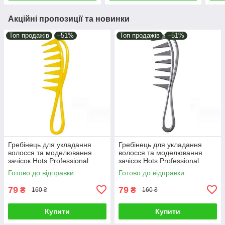
Акційні пропозиції та новинки
Топ продажів
–51%
Топ продажів
–51%
Гребінець для укладання
Гребінець для укладання
волосся та моделювання
волосся та моделювання
зачісок Hots Professional
зачісок Hots Professional
Akula Yellow (HP22456-YL)
Akula Grey (HP22456-GR)
Готово до відправки
Готово до відправки
79
79
₴
₴
160 ₴
160 ₴
Купити
Купити