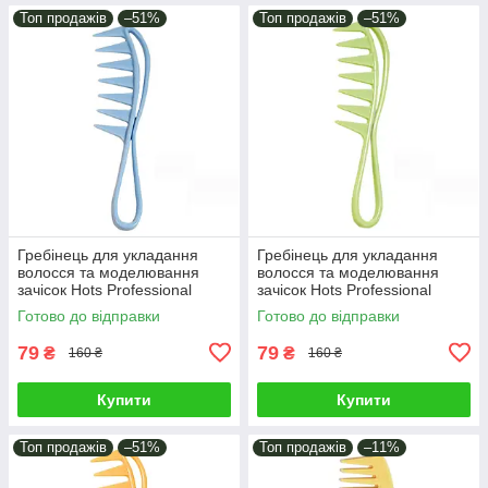
Топ продажів
–51%
Топ продажів
–51%
Гребінець для укладання
Гребінець для укладання
волосся та моделювання
волосся та моделювання
зачісок Hots Professional
зачісок Hots Professional
Akula Blue (HP22456-BL)
Akula Mint Green (HP22456-
Готово до відправки
Готово до відправки
MT)
79
79
₴
₴
160 ₴
160 ₴
Купити
Купити
Топ продажів
–51%
Топ продажів
–11%