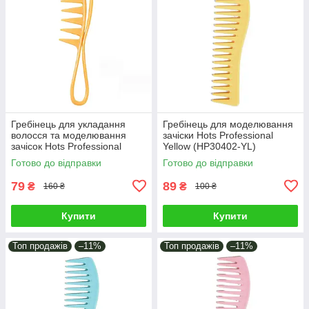
Гребінець для укладання
Гребінець для моделювання
волосся та моделювання
зачіски Hots Professional
зачісок Hots Professional
Yellow (HP30402-YL)
Akula Orange (HP22456-OG)
Готово до відправки
Готово до відправки
79
89
₴
₴
160 ₴
100 ₴
Купити
Купити
Топ продажів
–11%
Топ продажів
–11%