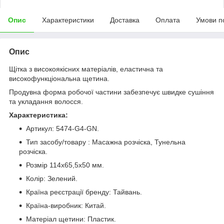
Опис
Характеристики
Доставка
Оплата
Умови п
Опис
Щітка з високоякісних матеріалів, еластична та
високофункціональна щетина.
Продувна форма робочої частини забезпечує швидке сушіння
та укладання волосся.
Характеристика:
Артикул: 5474-G4-GN.
Тип засобу/товару : Масажна розчіска, Тунельна
розчіска.
Розмір 114х65,5х50 мм.
Колір: Зелений.
Країна реєстрації бренду: Тайвань.
Країна-виробник: Китай.
Матеріал щетини: Пластик.