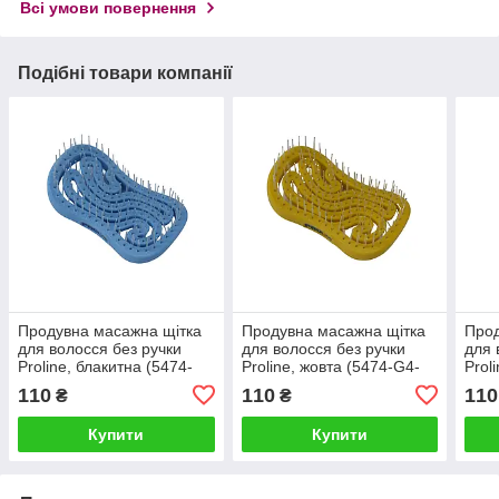
Всі умови повернення
Подібні товари компанії
Продувна масажна щітка
Продувна масажна щітка
Прод
для волосся без ручки
для волосся без ручки
для 
Proline, блакитна (5474-
Proline, жовта (5474-G4-
Prol
G4-BLU)
YEL)
RD)
110
110
110
₴
₴
Купити
Купити