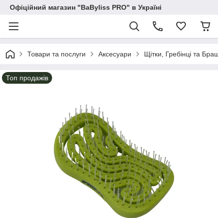
Офіційний магазин "BaByliss PRO" в Україні
Товари та послуги
Аксесуари
Щітки, Гребінці та Бра
Топ продажів