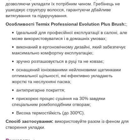
дозволяючи укладати їх потрібним чином. Гребінець не
ушкоджує структуру волосся, гарантуючи дбайливе
витягування та підкручування.
Особливості Termix Professional Evolution Plus Brush:
;
Ідеальний для професійної експлуатації в салоні, але
може використовуватися і в домашніх умовах;
виконаний в ергономічному дизайні, який забезпечує
максимально комфортну експлуатацію;
зручно розташовується в руці та не ковзає;
оснащений іонізованими нейлоновими щетинками
оптимальної щільності, які ефективно укладають
жорсткі та неслухняні пасма;
антипригарне покриття;
прискорює процес сушіння на 30% завдяки
спеціальним ромбоподібним отворам;
Висока термостійкість (до 300ºC).
Спосіб застосування:
використовуйте разом із феном для
створення укладки.