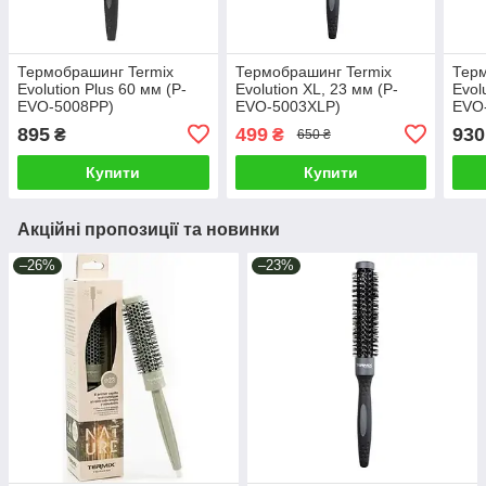
Термобрашинг Termix
Термобрашинг Termix
Терм
Evolution Plus 60 мм (P-
Evolution XL, 23 мм (P-
Evol
EVO-5008PP)
EVO-5003XLP)
EVO
895
499
930
₴
₴
650 ₴
Купити
Купити
Акційні пропозиції та новинки
–26%
–23%