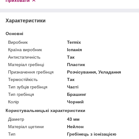
Приховати
Характеристики
Основні
Виробник
Termix
Країна виробник
Іспанія
Антистатичність
Так
Матеріал гребінці
Пластик
Призначення гребінця
Розчісування, Укладання
Термостійкість
Так
Тип зубців гребінця
Часті
Тип гребінця
Брашинг
Колір
Чорний
Користувальницькі характеристики
Діаметр
43 мм
Матеріал щетини
Нейлон
Тип
Гребінець з іонізацією