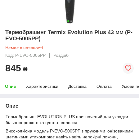
Термобрашинг Termix Evolution Plus 43 мм (P-
EVO-5005PP)
Немає в наявності
Код: P-EVO-5005PP
Роздріб
845
₴
Опис
Характеристики
Доставка
Оплата
Умови п
Опис
Термобрашинг EVOLUTION PLUS призначений для укладки
більш жорсткого та густого волосся.
Високоякісна модель P-EVO-5005PP з пружними іонізованими
щетинками утихомирює навіть навіть непокірні локони,