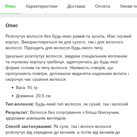
Опис
Характеристики
Доставка
Оплата
Умови п
Опис
Розплутує волосся без будь-яких ривків та зусиль. Має гнучкий
корпус. Використовується як для сухого, так і для вологого
волосся. Підходить для волосся будь-якого типу.
Ідеально розплутує волосся, завдяки спеціальним волокнам
та гнучкому корпусу гребінця, адаптуючись до будь-якої
форми голови та типу волосся. Наявність отворів, що
пропускають повітря, допомагає видаляти надлишки вологи і
скорочує час сушіння волосся.
Вага: 91 гр
Довжина: 20,5 см
Тип волосся:
Будь-який тип волосся, як сухий, так і вологий
Результат:
Волосся без сплутування з більш блискучим,
здоровим зовнішнім виглядом.
Спосіб застосування:
Як сухе, так і вологе волосся
розплутує від середини до кінчиків, а потім від кінчиків до