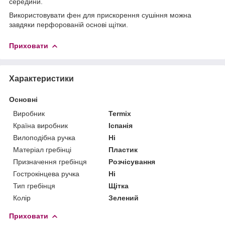
середини.
Використовувати фен для прискорення сушіння можна
завдяки перфорованій основі щітки.
Приховати
Характеристики
Основні
Виробник
Termix
Країна виробник
Іспанія
Вилоподібна ручка
Ні
Матеріал гребінці
Пластик
Призначення гребінця
Розчісування
Гострокінцева ручка
Ні
Тип гребінця
Щітка
Колір
Зелений
Приховати