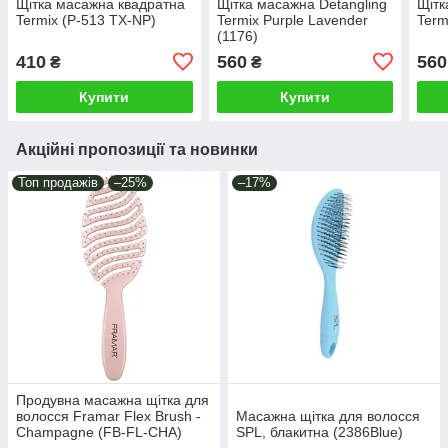
Щітка масажна квадратна
Щітка масажна Detangling
Щітк
Termix (P-513 TX-NP)
Termix Purple Lavender
Term
(1176)
410
560
560
₴
₴
Купити
Купити
Акційні пропозиції та новинки
Топ продажів
–25%
–17%
Продувна масажна щітка для
волосся Framar Flex Brush -
Масажна щітка для волосся
Champagne (FB-FL-CHA)
SPL, блакитна (2386Blue)