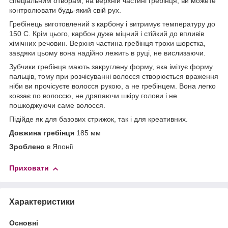
спеціальним отворам, на верхній частині гребінця, ви можете
контролювати будь-який свій рух.
Гребінець виготовлений з карбону і витримує температуру до
150 С. Крім цього, карбон дуже міцний і стійкий до впливів
хімічних речовин. Верхня частина гребінця трохи шорстка,
завдяки цьому вона надійно лежить в руці, не вислизаючи.
Зубчики гребінця мають закруглену форму, яка імітує форму
пальців, тому при розчісуванні волосся створюється враження
ніби ви прочісуєте волосся рукою, а не гребінцем. Вона легко
ковзає по волоссю, не дряпаючи шкіру голови і не
пошкоджуючи саме волосся.
Підійде як для базових стрижок, так і для креативних.
Довжина гребінця
185 мм
Зроблено
в Японії
Приховати
Характеристики
Основні