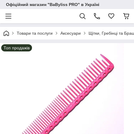
Офіційний магазин "BaByliss PRO" в Україні
Товари та послуги
Аксесуари
Щітки, Гребінці та Бра
Топ продажів