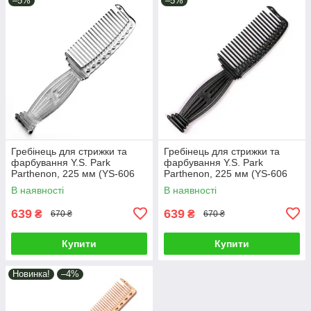
–5%
–5%
Гребінець для стрижки та
Гребінець для стрижки та
фарбування Y.S. Park
фарбування Y.S. Park
Parthenon, 225 мм (YS-606
Parthenon, 225 мм (YS-606
Clear)
Carbon Black)
В наявності
В наявності
639
639
₴
₴
670 ₴
670 ₴
Купити
Купити
Новинка!
–4%