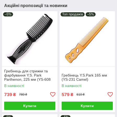
Акційні пропозиції та новинки
–5%
Топ продажів
–5%
Гребінець для стрижки та
фарбування Y.S. Park
Гребінець Y.S.Park 165 мм
Parthenon, 225 мм (YS-608
(YS-231 Camel)
Carbon Black)
В наявності
В наявності
739
579
₴
₴
780 ₴
610 ₴
Купити
Купити