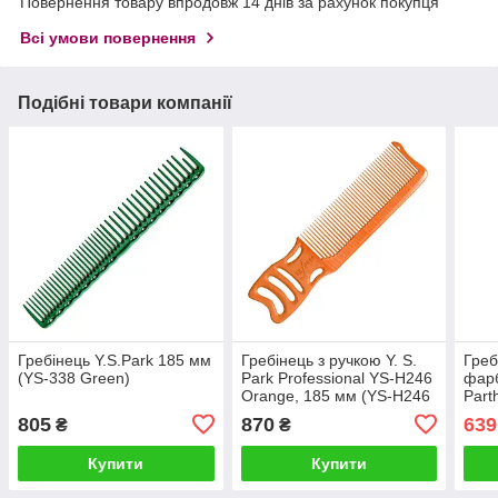
Повернення товару впродовж 14 днів за рахунок покупця
Всі умови повернення
Подібні товари компанії
Гребінець Y.S.Park 185 мм
Гребінець з ручкою Y. S.
Греб
(YS-338 Green)
Park Professional YS-H246
фарб
Orange, 185 мм (YS-H246
Part
Orange)
606 
805
870
639
₴
₴
Купити
Купити