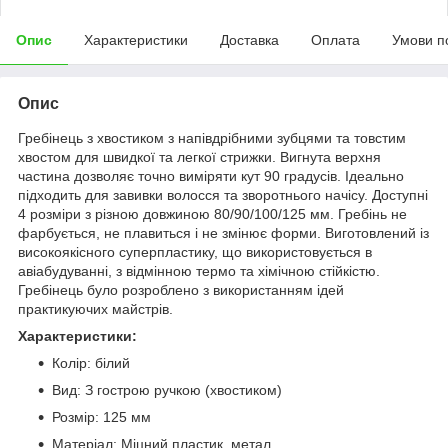
Опис
Характеристики
Доставка
Оплата
Умови п
Опис
Гребінець з хвостиком з напівдрібними зубцями та товстим
хвостом для швидкої та легкої стрижки. Вигнута верхня
частина дозволяє точно виміряти кут 90 градусів. Ідеально
підходить для завивки волосся та зворотнього начісу. Доступні
4 розміри з різною довжиною 80/90/100/125 мм. Гребінь не
фарбується, не плавиться і не змінює форми. Виготовлений із
високоякісного суперпластику, що використовується в
авіабудуванні, з відмінною термо та хімічною стійкістю.
Гребінець було розроблено з використанням ідей
практикуючих майстрів.
Характеристики:
Колір: білий
Вид: З гострою ручкою (хвостиком)
Розмір: 125 мм
Матеріал: Міцний пластик, метал