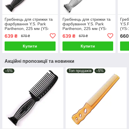
Гребінець для стрижки та
Гребінець для стрижки та
Греб
фарбування Y.S. Park
фарбування Y.S. Park
Y.S.
Parthenon, 225 мм (YS-
Parthenon, 225 мм (YS-
(YS-
606 Carbon Black)
606 Clear)
639
639
660
₴
₴
670 ₴
670 ₴
Купити
Купити
Акційні пропозиції та новинки
–5%
Топ продажів
–5%