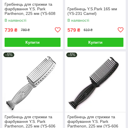
Гребінець для стрижки та
фарбування Y.S. Park
Гребінець Y.S.Park 165 мм
Parthenon, 225 мм (YS-608
(YS-231 Camel)
Carbon Black)
В наявності
В наявності
739
579
₴
₴
780 ₴
610 ₴
Купити
Купити
–5%
–5%
Гребінець для стрижки та
Гребінець для стрижки та
фарбування Y.S. Park
фарбування Y.S. Park
Parthenon, 225 мм (YS-606
Parthenon, 225 мм (YS-606