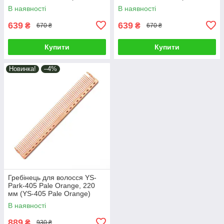
Clear)
Carbon Black)
В наявності
В наявності
639
639
₴
₴
670 ₴
670 ₴
Купити
Купити
Новинка!
–4%
Гребінець для волосся YS-
Park-405 Pale Orange, 220
мм (YS-405 Pale Orange)
В наявності
889
₴
930 ₴