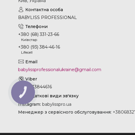
Київ, Україна
BABYLISS PROFESSIONAL
+380 (68) 331-23-66
Київстар
+380 (93) 384-46-16
Lifecell
babylissprofessionalukraine@gmail.com
+380933844616
КНОПКА
ЗВ'ЯЗКУ
Instagram
babylisspro.ua
Менеджер з сервісного обслуговування
+38068327