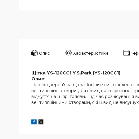
Опис
Характеристики
Інф
Щітка YS-120CC1 Y.S.Park (YS-120CC1)
Опис
:
Плоска дерев'яна щітка Tortoise виготовлена з 
вентиляційні отвори для швидшого сушіння, п
відчуття на шкірі голови. Під час розчісування 
вентиляційними отворами, які швидше висушуют