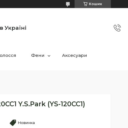
Кошик
в Україні
олосся
Фени
Аксесуари
0CC1 Y.S.Park (YS-120CC1)
Новинка