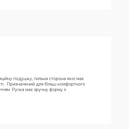
яційну подушку, тильна сторона якої має
сті. Призначений для більш комфортного
личчям. Ручка має зручну форму з