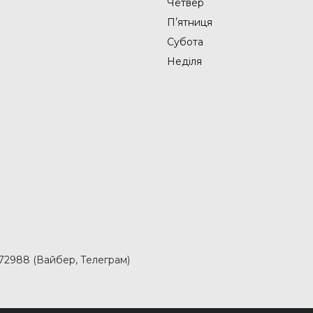
Четвер
Пʼятниця
Субота
Неділя
2988 (Вайбер, Телеграм)