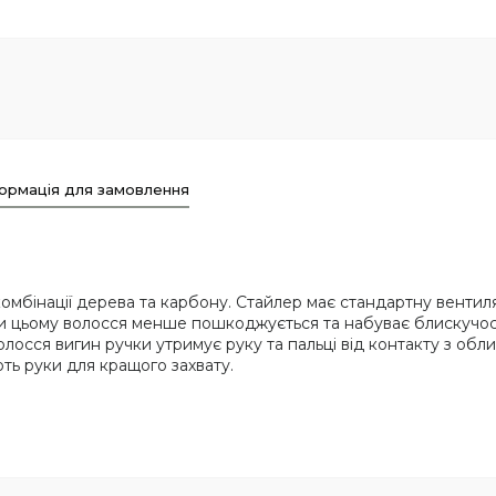
ормація для замовлення
комбінації дерева та карбону. Стайлер має стандартну вентил
ри цьому волосся менше пошкоджується та набуває блискучо
волосся вигин ручки утримує руку та пальці від контакту з об
ь руки для кращого захвату.