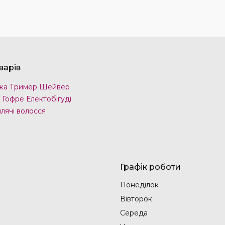
варів
ка Тример Шейвер
 Гофре Електобігуді
лячі волосся
Графік роботи
Понеділок
Вівторок
Середа