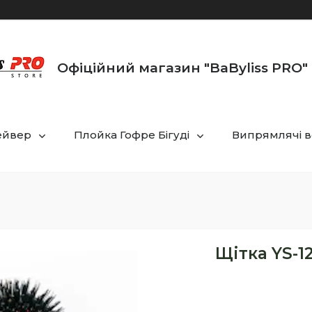
Офіційний магазин "BaByliss PRO" 
ейвер
Плойка Гофре Бігуді
Випрямлячі в
Щітка YS-12