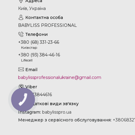
Київ, Україна
BABYLISS PROFESSIONAL
+380 (68) 331-23-66
Київстар
+380 (93) 384-46-16
Lifecell
babylissprofessionalukraine@gmail.com
+380933844616
КНОПКА
ЗВ'ЯЗКУ
Instagram
babylisspro.ua
Менеджер з сервісного обслуговування
+38068327