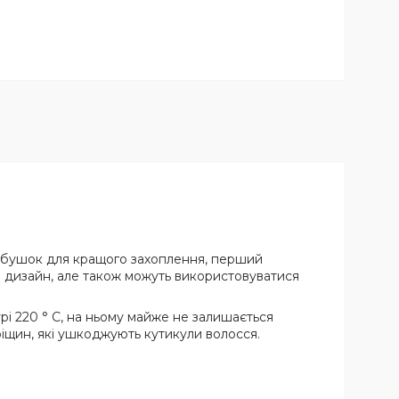
й обушок для кращого захоплення, перший
й дизайн, але також можуть використовуватися
рі 220 ° C, на ньому майже не залишається
тріщин, які ушкоджують кутикули волосся.