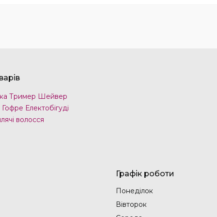
варів
ка Тример Шейвер
 Гофре Електобігуді
лячі волосся
Графік роботи
Понеділок
Вівторок