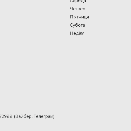
Середа
Четвер
Пʼятниця
Субота
Неділя
2988 (Вайбер, Телеграм)