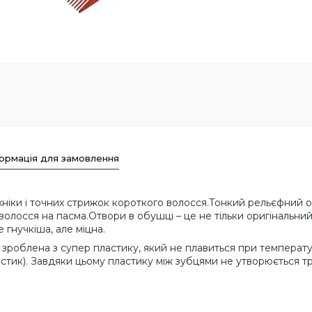
ормація для замовлення
техніки і точних стрижок короткого волосся.Тонкий рельєфни
олосся на пасма.Отвори в обушці – це не тільки оригінальни
 гнучкіша, але міцна.
 зроблена з супер пластику, який не плавиться при температу
 пластик). Завдяки цьому пластику між зубцями не утворюється 