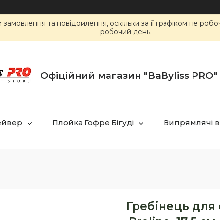
замовлення та повідомлення, оскільки за її графіком не роб
робочий день.
Офіційний магазин "BaByliss PRO" 
ейвер
Плойка Гофре Бігуді
Випрямлячі в
Гребінець для