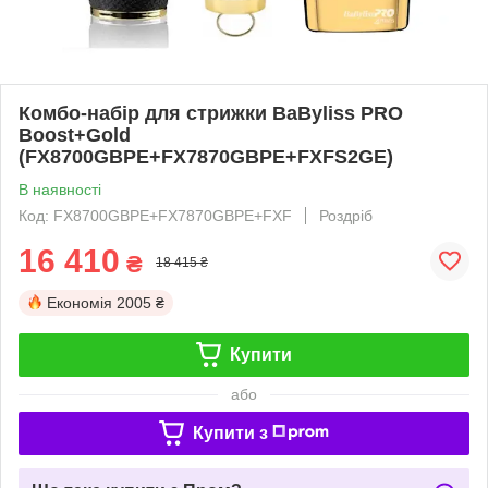
Комбо-набір для стрижки BaByliss PRO
Boost+Gold
(FX8700GBPE+FX7870GBPE+FXFS2GE)
В наявності
Код: FX8700GBPE+FX7870GBPE+FXF
Роздріб
16 410
₴
18 415 ₴
Економія
2005 ₴
Купити
або
Купити з