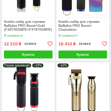
Комбо-набір для стрижки
Комбо-набір для стрижки
BaByliss PRO Boost+Gold
BaByliss PRO Boost+
(FX8700GBPE+FX7870GBPE)
Chameleon
(FX8700IBPE+FX7870IBPE+F
В наявності
В наявності
XFS2IE)
12 210
16 410
₴
₴
13 835 ₴
18 464 ₴
Купити
Купити
Разом дешевше!
–10%
–10%