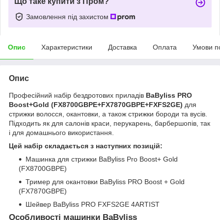
Що таке купити з Пром?
Замовлення під захистом
Опис
Характеристики
Доставка
Оплата
Умови п
Опис
Професійний набір бездротових приладів
BaByliss PRO
Boost+Gold (FX8700GBPE+FX7870GBPE+FXFS2GE)
для
стрижки волосся, окантовки, а також стрижки бороди та вусів.
Підходить як для салонів краси, перукарень, барбершопів, так
і для домашнього використання.
Цей набір складається з наступних позицій:
Машинка для стрижки BaByliss Pro Boost+ Gold
(FX8700GBPE)
Тример для окантовки BaByliss PRO Boost + Gold
(FX7870GBPE)
Шейвер BaByliss PRO FXFS2GE 4ARTIST
Особливості машинки BaByliss