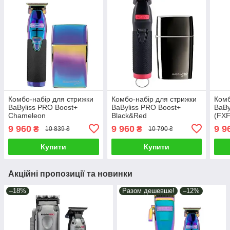
Комбо-набір для стрижки
Комбо-набір для стрижки
Комб
BaByliss PRO Boost+
BaByliss PRO Boost+
BaBy
Chameleon
Black&Red
(FX
(FXFS2IE+FX7870IBPE)
(FXFS2GSE+FX7870RBPE)
9 960
9 960
9 9
₴
₴
10 839 ₴
10 790 ₴
Купити
Купити
Акційні пропозиції та новинки
–18%
Разом дешевше!
–12%