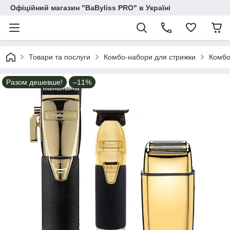
Офіційний магазин "BaByliss PRO" в Україні
Товари та послуги
Комбо-набори для стрижки
Комбо
Разом дешевше!
–11%