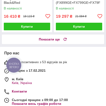
Black&Red
(FX899GE+FX799GE+FX79F
(FX8700RBPE+FX7870RBPE+
SGE)
В наявності
В наявності
FXFS2GSE)
16 410
19 297
₴
₴
18 115 ₴
21 084 ₴
Купити
Купити
Показати ще
Про нас
100% позитивних з 53 відгуків за рік
КНОПКА
ЗВ'ЯЗКУ
Працює з 17.02.2021
м. Київ
Київ, Україна
Контакти
Сьогодні працює з 09:00 до 17:00
Показати весь графік роботи