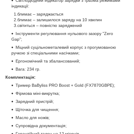
Світлодіодний індикатор зарядки з трьома режимами
індикації:
1.блимає – заряджається
2.блимає – залишилося заряду на 10 хвилин
3.світиться – повністю заряджений
Інструменти регулювання нульового зазору "Zero
Gap";
Міцний суцільнометалевий корпус з прогумованою
ручкою зі спеціальними насічками;
Ергономічний та збалансований;
Вага: 234 гр.
Комплектація:
Тример BaByliss PRO Boost + Gold (FX7870GBPE);
Фірмова міні-викрутка;
Зарядний пристрій;
Щіточка для чищення;
Масло для ножів;
Супровідна документація;
Гарантійний талон на 12 місяців.