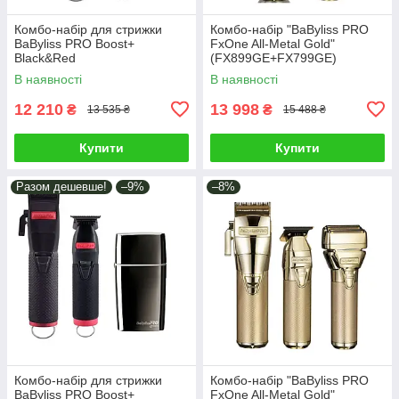
Комбо-набір для стрижки
Комбо-набір "BaByliss PRO
BaByliss PRO Boost+
FxOne All-Metal Gold"
Black&Red
(FX899GE+FX799GE)
(FX8700RBPE+FX7870RBPE)
В наявності
В наявності
12 210
13 998
₴
₴
13 535 ₴
15 488 ₴
Купити
Купити
Разом дешевше!
–9%
–8%
Комбо-набір для стрижки
Комбо-набір "BaByliss PRO
BaByliss PRO Boost+
FxOne All-Metal Gold"