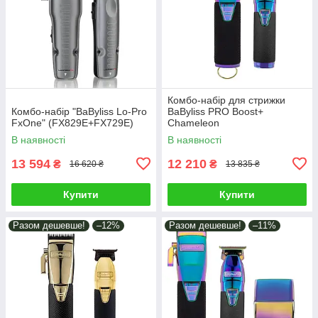
Комбо-набір для стрижки
Комбо-набір "BaByliss Lo-Pro
BaByliss PRO Boost+
FxOne" (FX829E+FX729E)
Chameleon
(FX8700IBPE+FX7870IBPE)
В наявності
В наявності
13 594
12 210
₴
₴
16 620 ₴
13 835 ₴
Купити
Купити
Разом дешевше!
–12%
Разом дешевше!
–11%