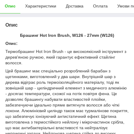
Опис
Характеристики
Доставка
Оплата
Умови п
Опис
Брашинг Hot Iron Brush, W126 - 27mm (W126)
Опис:
Термобрашинг Hot Iron Brush - це високоякісний інструмент з
дерев'яною ручкою, який гарантує ефективний стайлінг
волосся.
Цей брашинг має спеціально розроблений барабан з
щетинками, виготовлений у два шари. Внутрішній шар з
дерева відіграє роль термоізоляційного матеріалу, тоді як
зовнішній шар - циліндричний елемент з медичного алюмінію
- досягає температури, схожої на потік повітря фена. Це
дозволяє брашингу набувати властивостей плойки,
забезпечуючи ідеально пряме витягнуте волосся або чіткі
локони. Алюмінієвий циліндр також має турмалінове покриття,
що забезпечує іонізуючий антистатичний ефект. Щетина
виготовлена з термостійкого нейлону і мікрочастинок срібла,
що має антибактеріальні властивості та нейтралізує
неприємні запахи. Нейлонова щетина стійка до високих