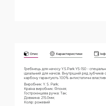
Опис
Характеристики
Інф
Гребінець для начосу Y.S.Park YS-150 - спеціал
ідеальний для начісів. Внутрішній ряд зубчиків 
карбону гарантують 100% антистатичні властиво
Виробник: Y. S. Park;
Країна виробник: Японія;
Гострокінцева ручка: Так;
Довжина: 215.0мм;
Колір: рожевий