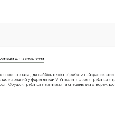
ормація для замовлення
ьно спроектована для найбільш якісної роботи найкращих стиліс
спроектований у формі літери V. Унікальна форма гребінця з тр
сті. Обушок гребінця з вигинами та спеціальним отворам, щоб