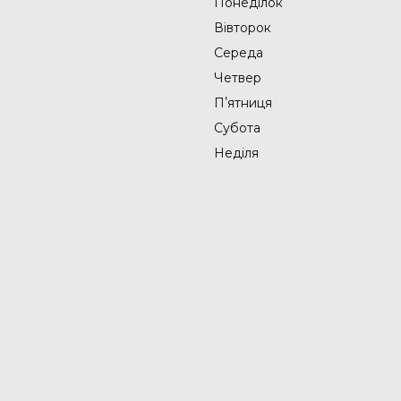
Понеділок
Вівторок
Середа
Четвер
Пʼятниця
Субота
Неділя