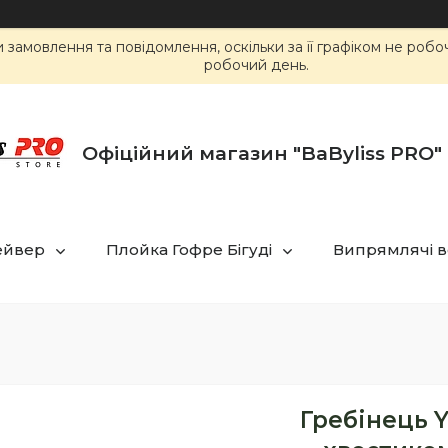
замовлення та повідомлення, оскільки за її графіком не роб
робочий день.
Офіційний магазин "BaByliss PRO" 
ейвер
Плойка Гофре Бігуді
Випрямлячі в
Гребінець Y.