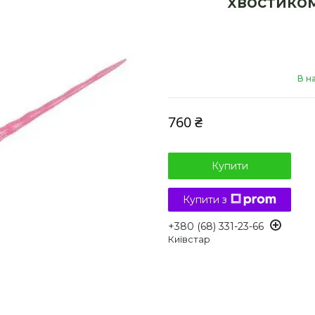
хвостиком
В н
760 ₴
Купити
Купити з
+380 (68) 331-23-66
Київстар