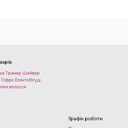
варів
ка Тример Шейвер
 Гофре Електобігуді
лячі волосся
Графік роботи