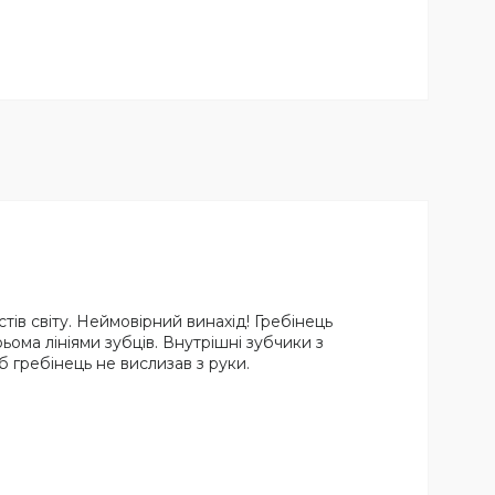
тів світу. Неймовірний винахід! Гребінець
ьома лініями зубців. Внутрішні зубчики з
 гребінець не вислизав з руки.