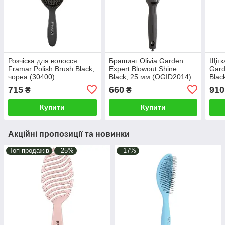
Розчіска для волосся
Брашинг Olivia Garden
Щітк
Framar Polish Brush Black,
Expert Blowout Shine
Gard
чорна (30400)
Black, 25 мм (OGID2014)
Blac
715
660
910
₴
₴
Купити
Купити
Акційні пропозиції та новинки
Топ продажів
–25%
–17%