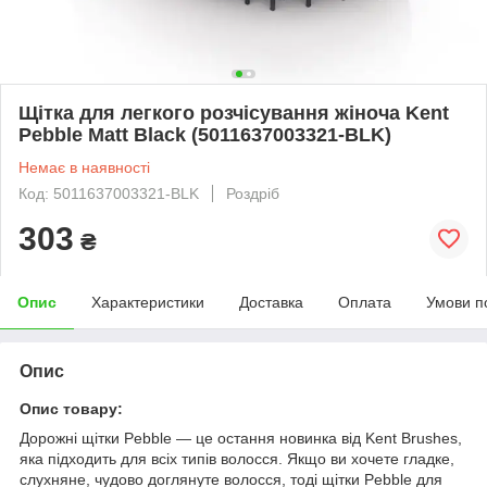
Щітка для легкого розчісування жіноча Kent
Pebble Matt Black (5011637003321-BLK)
Немає в наявності
Код: 5011637003321-BLK
Роздріб
303
₴
Опис
Характеристики
Доставка
Оплата
Умови п
Опис
Опис товару:
Дорожні щітки Pebble — це остання новинка від Kent Brushes,
яка підходить для всіх типів волосся. Якщо ви хочете гладке,
слухняне, чудово доглянуте волосся, тоді щітки Pebble для