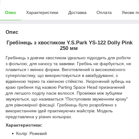
Опис
Характеристики
Доставка
Оплата
Умови п
Опис
Гребінець з хвостиком Y.S.Park YS-122 Dolly Pink
250 мм
Гребінець з довгим хвостиком ідеально підходить для роботи
з фольгою, для начосу та завивки. Гребінь не фарбується, не
плавиться і змінює форми. Виготовлений із високоякісного
суперпластику, що використовується в авіабудуванні, з
відмінною термо та хімічною стійкістю. Укорочений зубець на
краю гребеня під назвою Parting Space Head призначений
для легшого поділу пасм волосся. Проміжки між зубцями
звужуються, що називається "Поступовим звуженням кроку"
для рівномірної фіксації. Гребінець було розроблено з
використанням ідей практикуючих майстрів. Модель
представлена у різних кольорах.
Характеристики:
Колір: Рожевий