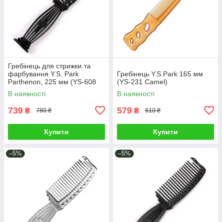
Гребінець для стрижки та
фарбування Y.S. Park
Гребінець Y.S.Park 165 мм
Parthenon, 225 мм (YS-608
(YS-231 Camel)
Carbon Black)
В наявності
В наявності
739
579
₴
₴
780 ₴
610 ₴
Купити
Купити
–5%
–5%