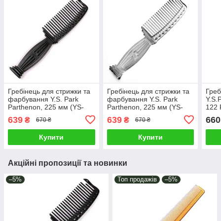
Гребінець для стрижки та
Гребінець для стрижки та
Греб
фарбування Y.S. Park
фарбування Y.S. Park
Y.S.
Parthenon, 225 мм (YS-
Parthenon, 225 мм (YS-
122 
606 Carbon Black)
606 Clear)
639
639
660
₴
₴
670 ₴
670 ₴
Купити
Купити
Акційні пропозиції та новинки
–5%
Топ продажів
–5%