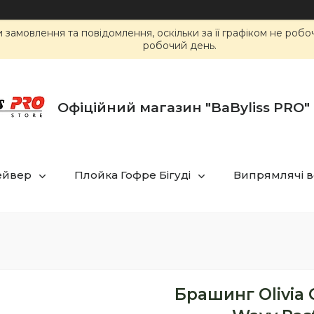
замовлення та повідомлення, оскільки за її графіком не роб
робочий день.
Офіційний магазин "BaByliss PRO" 
ейвер
Плойка Гофре Бігуді
Випрямлячі в
Брашинг Olivia 