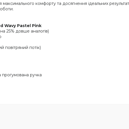
 максимального комфорту та досягнення ідеальних результаті
роботи.
d Wavy Pastel Pink
на 25% довше аналогів)
ю
ий повітряний потік)
а прогумована ручка