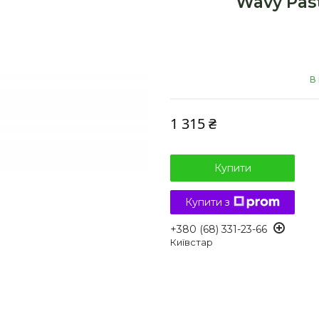
Wavy Past
В
1 315 ₴
Купити
Купити з
+380 (68) 331-23-66
Київстар