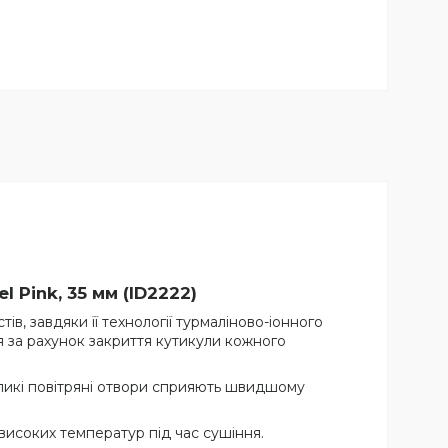
el Pink
, 35 мм (ID2222)
в, завдяки її технології турмаліново-іонного
 за рахунок закриття кутикули кожного
 великі повітряні отвори сприяють швидшому
високих температур під час сушіння.