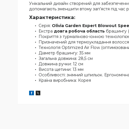
Унікальний дизайн створений для забезпечення
допомагають зменшити втому зап’ястя під час 
Характеристика:
Серія:
Olivia Garden Expert Blowout Spee
Екстра
довга робоча область
брашингу (
Покриття з турмаліново-іонною технологіє
Призначений для термоукладання волосся
Технологія Optimized Air Flow (оптимізован
Діаметр брашингу: 35 мм
Загальна довжина: 28,5 см
Довжина ручки: 12 см
Висота щетини: 13 мм
Особливості: знімний шпильок. Ергономічн
Країна виробника: Корея