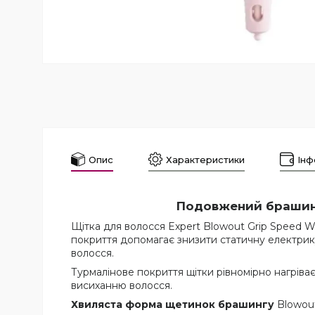
Опис
Характеристики
Інф
Подовжений браши
Щітка для волосся Expert Blowout Grip Speed Wav
покриття допомагає знизити статичну електрик
волосся.
Турмалінове покриття щітки рівномірно нагріває
висиханню волосся.
Хвиляста форма щетинок брашингу
Blowout