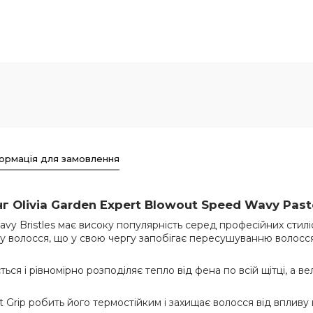
ормація для замовлення
нг
Olivia Garden Expert Blowout Speed Wavy Past
y Bristles має високу популярність серед професійних стилісті
у волосся, що у свою чергу запобігає пересушуванню волосся
ться і рівномірно розподіляє тепло від фена по всій щітці, а
 Grip робить його термостійким і захищає волосся від впливу 