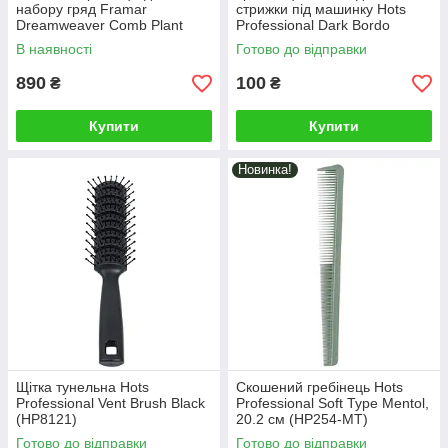
набору гряд Framar
стрижки під машинку Hots
Dreamweaver Comb Plant
Professional Dark Bordo
Mom (пастельні кольори), 3
(HP20004-BRD)
В наявності
Готово до відправки
шт (92004)
890
100
₴
₴
Купити
Купити
Новинка!
Щітка тунельна Hots
Скошений гребінець Hots
Professional Vent Brush Black
Professional Soft Type Mentol,
(HP8121)
20.2 см (HP254-MT)
Готово до відправки
Готово до відправки