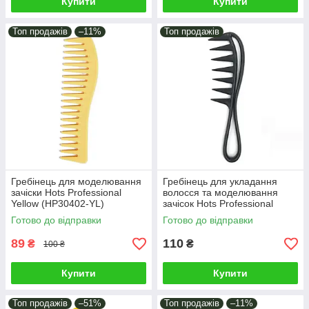
Купити
Купити
Топ продажів
–11%
Топ продажів
Гребінець для моделювання
Гребінець для укладання
зачіски Hots Professional
волосся та моделювання
Yellow (HP30402-YL)
зачісок Hots Professional
Akula Black (HP22456-BLK)
Готово до відправки
Готово до відправки
89
110
₴
₴
100 ₴
Купити
Купити
Топ продажів
–51%
Топ продажів
–11%