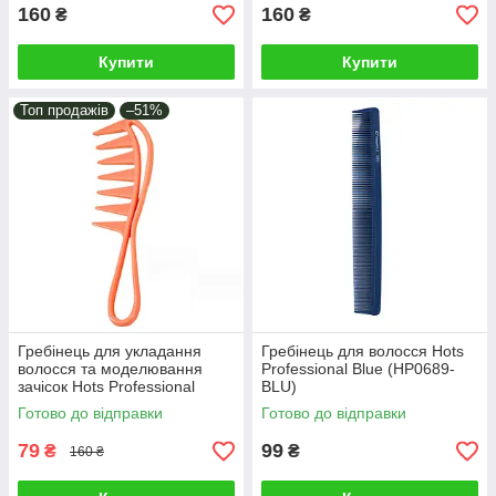
160
160
₴
₴
Купити
Купити
Топ продажів
–51%
Гребінець для укладання
Гребінець для волосся Hots
волосся та моделювання
Professional Blue (HP0689-
зачісок Hots Professional
BLU)
Akula Coral (HP22456-CR)
Готово до відправки
Готово до відправки
79
99
₴
₴
160 ₴