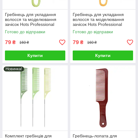
Гребінець для укладання
Гребінець для укладання
волосся та моделювання
волосся та моделювання
зачісок Hots Professional
зачісок Hots Professional
Akula Mint Green (HP22456-
Akula Orange (HP22456-OG)
Готово до відправки
Готово до відправки
MT)
79
79
₴
₴
160 ₴
160 ₴
Купити
Купити
Новинка!
Комплект гребінців для
Гребінець-лопата для