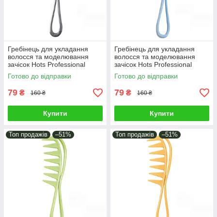
Гребінець для укладання
Гребінець для укладання
волосся та моделювання
волосся та моделювання
зачісок Hots Professional
зачісок Hots Professional
Akula Grey (HP22456-GR)
Akula Blue (HP22456-BL)
Готово до відправки
Готово до відправки
79
79
₴
₴
160 ₴
160 ₴
Купити
Купити
Топ продажів
–51%
Топ продажів
–51%