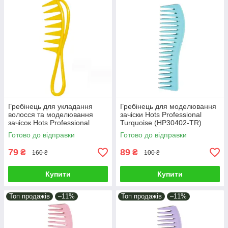
Гребінець для укладання
Гребінець для моделювання
волосся та моделювання
зачіски Hots Professional
зачісок Hots Professional
Turquoise (HP30402-TR)
Akula Yellow (HP22456-YL)
Готово до відправки
Готово до відправки
79
89
₴
₴
160 ₴
100 ₴
Купити
Купити
Топ продажів
–11%
Топ продажів
–11%