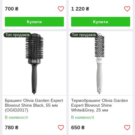
700
1 220
₴
₴
Купити
Купити
Топ продажів
Топ продажів
Брашинг Olivia Garden Expert
Термобрашинг Оlivia Garden
Blowout Shine Black, 55 мм
Expert Blowout Shine
(OGID2017)
White&Grey, 25 мм
(OGID2003)
В наявності
В наявності
780
650
₴
₴