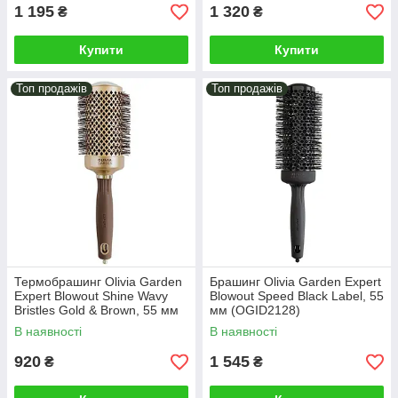
1 195
1 320
₴
₴
Купити
Купити
Топ продажів
Топ продажів
Термобрашинг Olivia Garden
Брашинг Olivia Garden Expert
Expert Blowout Shine Wavy
Blowout Speed Black Label, 55
Bristles Gold & Brown, 55 мм
мм (OGID2128)
(ID2051)
В наявності
В наявності
920
1 545
₴
₴