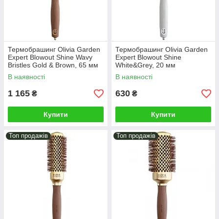
Термобрашинг Olivia Garden
Термобрашинг Оlivia Garden
Expert Blowout Shine Wavy
Expert Blowout Shine
Bristles Gold & Brown, 65 мм
White&Grey, 20 мм
(ID2052)
(OGID2002)
В наявності
В наявності
1 165
630
₴
₴
Купити
Купити
Топ продажів
Топ продажів