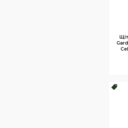
Щіт
Gard
Cel
Топ 