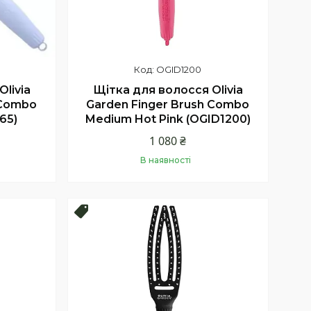
OGID1200
livia
Щітка для волосся Olivia
 Combo
Garden Finger Brush Combo
865)
Medium Hot Pink (OGID1200)
1 080 ₴
В наявності
Купити
Топ продаж