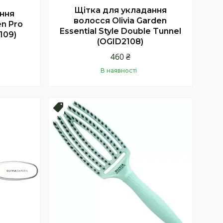
Щітка для укладання
ння
волосся Olivia Garden
en Pro
Essential Style Double Tunnel
109)
(OGID2108)
460 ₴
В наявності
Купити
Новинка