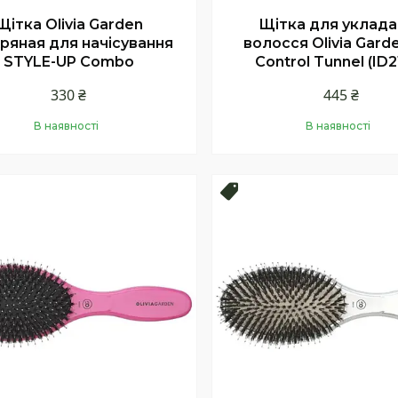
Щітка Olivia Garden
Щітка для уклада
ряная для начісування
волосся Olivia Gard
STYLE-UP Combo
Control Tunnel (ID2
330 ₴
445 ₴
В наявності
В наявності
Купити
Купити
продаж
Топ продаж