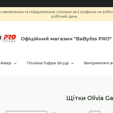
замовлення та повідомлення, оскільки за її графіком не роб
робочий день.
Офіційний магазин "BaByliss PRO" 
ейвер
Плойка Гофре Бігуді
Випрямлячі в
Щітки Olivia G