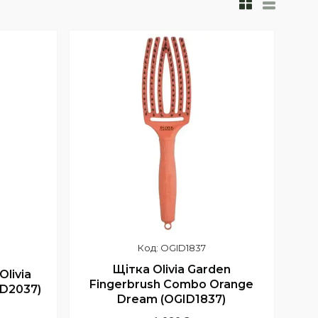
OGID1837
Щітка Olivia Garden
livia
Fingerbrush Combo Orange
ID2037)
Dream (OGID1837)