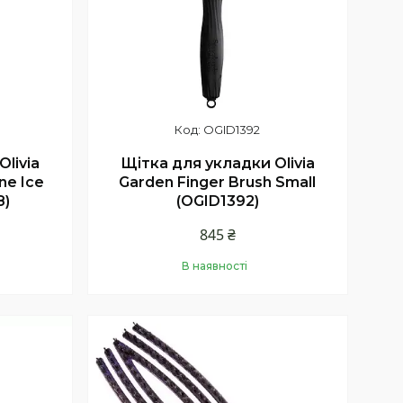
OGID1392
livia
Щітка для укладки Olivia
ne Ice
Garden Finger Brush Small
8)
(OGID1392)
845 ₴
В наявності
Купити