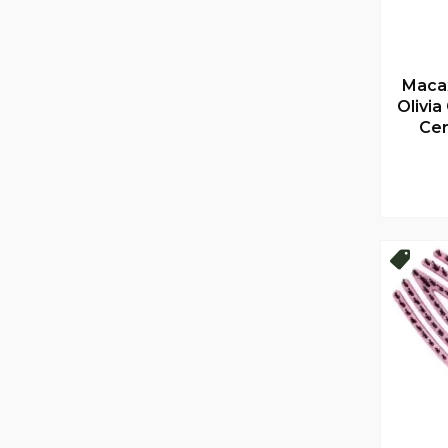
Маса
Olivi
Cer
Нови