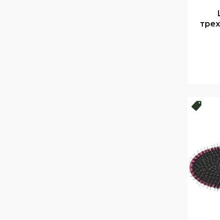
трех
Топ 