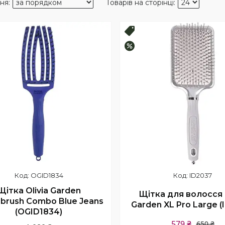
Новинка!
–11%
OGID1834
ID2037
Щітка Olivia Garden
Щітка для волосся O
rbrush Combo Blue Jeans
Garden XL Pro Large (
(OGID1834)
579 ₴
650 ₴