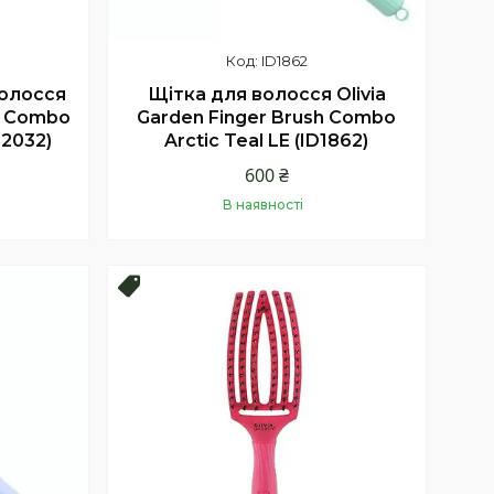
ID1862
волосся
Щітка для волосся Olivia
e Combo
Garden Finger Brush Combo
D2032)
Arctic Teal LE (ID1862)
600 ₴
В наявності
Купити
Новинка!