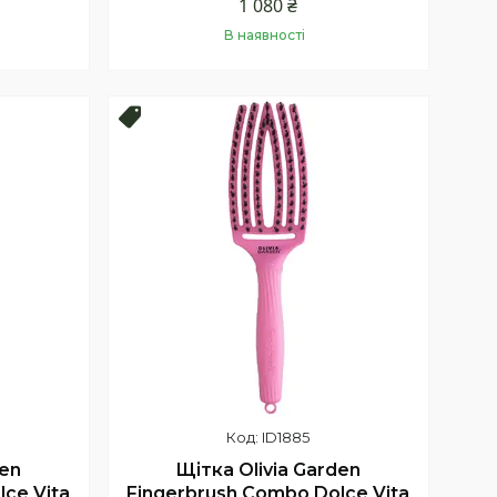
1 080 ₴
В наявності
Купити
Новинка!
ID1885
den
Щітка Olivia Garden
ce Vita
Fingerbrush Combo Dolce Vita