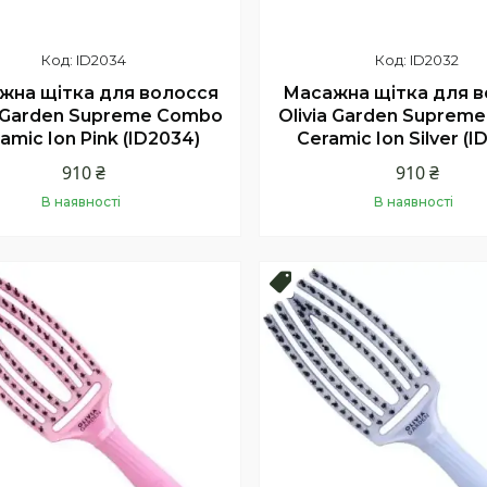
ID2034
ID2032
жна щітка для волосся
Масажна щітка для 
a Garden Supreme Combo
Olivia Garden Suprem
amic Ion Pink (ID2034)
Ceramic Ion Silver (I
910 ₴
910 ₴
В наявності
В наявності
Купити
Купити
нка
Новинка