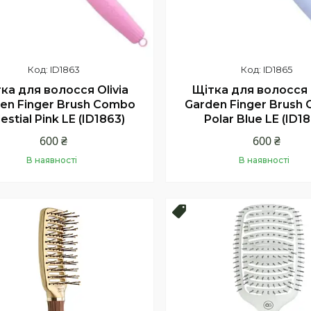
ID1863
ID1865
ка для волосся Olivia
Щітка для волосся O
en Finger Brush Combo
Garden Finger Brush
estial Pink LE (ID1863)
Polar Blue LE (ID1
600 ₴
600 ₴
В наявності
В наявності
Купити
Купити
продаж
Топ продаж