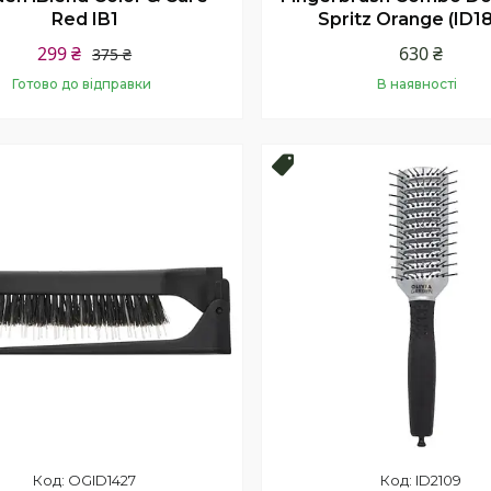
Red IB1
Spritz Orange (ID1
299 ₴
630 ₴
375 ₴
Готово до відправки
В наявності
Купити
Купити
продаж
Новинка!
OGID1427
ID2109