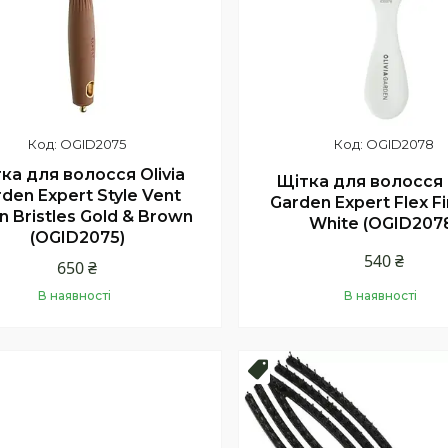
OGID2075
OGID2078
ка для волосся Olivia
Щітка для волосся O
den Expert Style Vent
Garden Expert Flex Fi
n Bristles Gold & Brown
White (OGID207
(OGID2075)
540 ₴
650 ₴
В наявності
В наявності
Купити
Купити
продаж
Новинка !