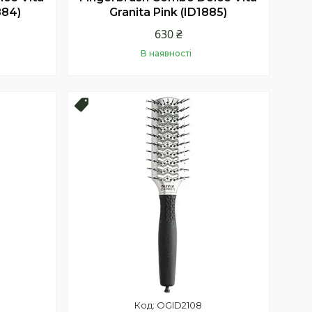
884)
Granita Pink (ID1885)
630 ₴
В наявності
Купити
Топ продаж
OGID2108