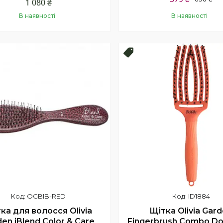
1 080 ₴
В наявності
В наявності
Купити
Купити
Новинка!
OGBIB-RED
ID1884
ка для волосся Olivia
Щітка Olivia Gar
en iBlend Color & Care
Fingerbrush Combo Dol