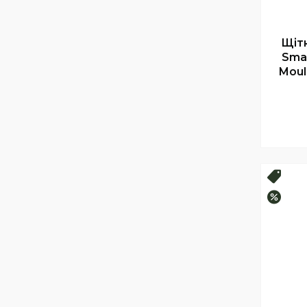
Щіт
Smal
Moul
Топ 
–10%