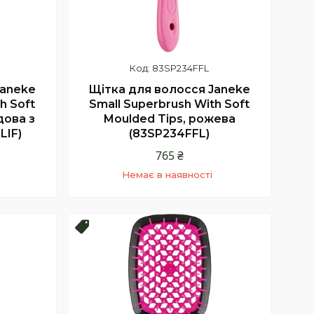
83SP234FFL
Janeke
Щітка для волосся Janeke
h Soft
Small Superbrush With Soft
дова з
Moulded Tips, рожева
LIF)
(83SP234FFL)
765 ₴
Немає в наявності
+380 (68) 331-23-66
Київстар
Топ продаж