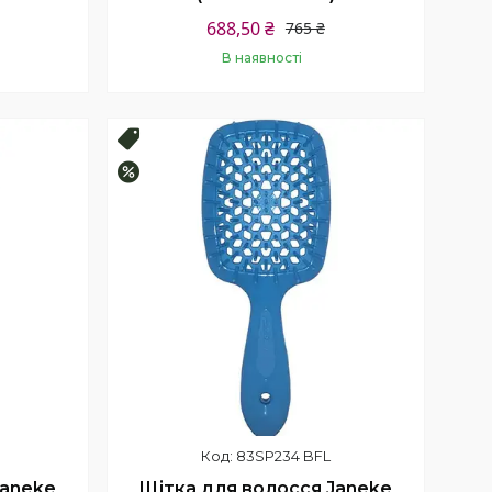
688,50 ₴
765 ₴
В наявності
Купити
Топ продаж
–10%
83SP234 BFL
Janeke
Щітка для волосся Janeke