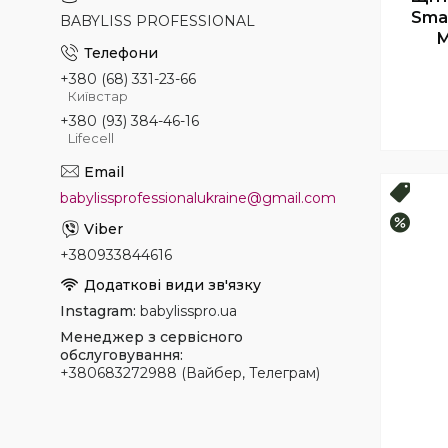
Smal
BABYLISS PROFESSIONAL
M
+380 (68) 331-23-66
Київстар
+380 (93) 384-46-16
Lifecell
Топ 
babylissprofessionalukraine@gmail.com
–10%
+380933844616
Instagram
babylisspro.ua
Менеджер з сервісного
обслуговування
+380683272988 (Вайбер, Телеграм)