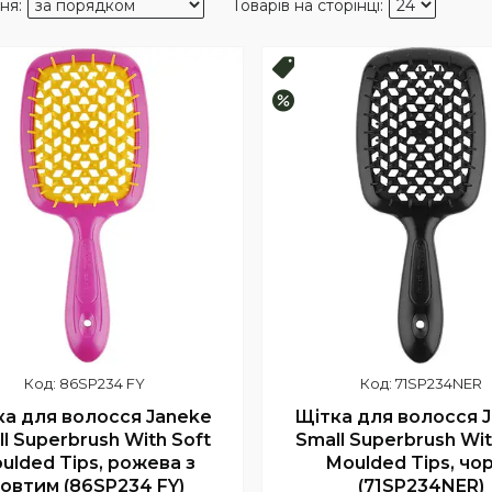
продаж
Топ продаж
–10%
86SP234 FY
71SP234NER
ка для волосся Janeke
Щітка для волосся 
l Superbrush With Soft
Small Superbrush Wit
ulded Tips, рожева з
Moulded Tips, чо
овтим (86SP234 FY)
(71SP234NER)