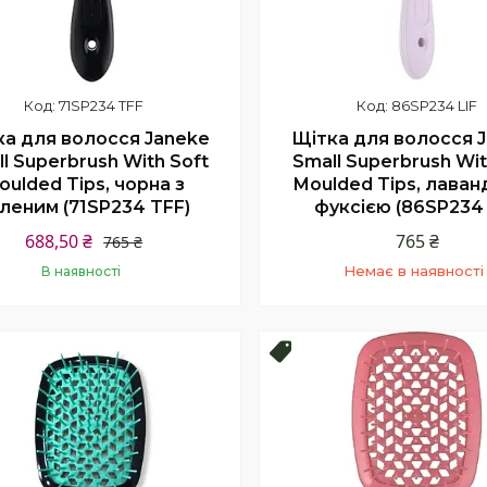
71SP234 TFF
86SP234 LIF
Щітка для волосся 
ка для волосся Janeke
Small Superbrush Wit
l Superbrush With Soft
Moulded Tips, лаван
oulded Tips, чорна з
фуксією (86SP234 
леним (71SP234 TFF)
765 ₴
688,50 ₴
765 ₴
Немає в наявності
В наявності
+380 (68) 331-23-66
Купити
Київстар
продаж
Топ продаж