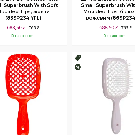
l Superbrush With Soft
Small Superbrush Wit
oulded Tips, жовта
Moulded Tips, бірюз
(83SP234 YFL)
рожевим (86SP234
688,50 ₴
688,50 ₴
765 ₴
765 ₴
В наявності
В наявності
Купити
Купити
продаж
Топ продаж
–10%