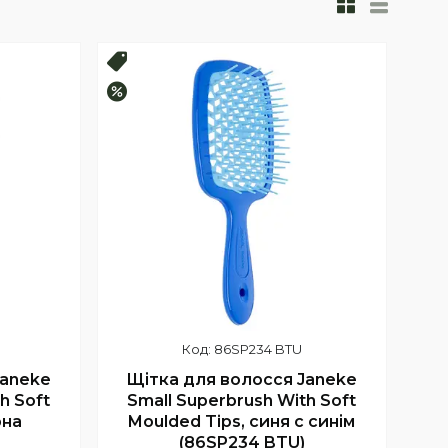
Топ продаж
–10%
86SP234 BTU
Janeke
Щітка для волосся Janeke
h Soft
Small Superbrush With Soft
рна
Moulded Tips, синя c синім
(86SP234 BTU)