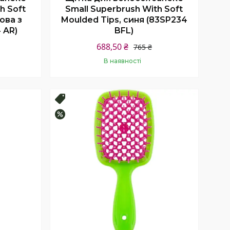
h Soft
Small Superbrush With Soft
ова з
Moulded Tips, синя (83SP234
 AR)
BFL)
688,50 ₴
765 ₴
В наявності
Купити
Топ продаж
–10%