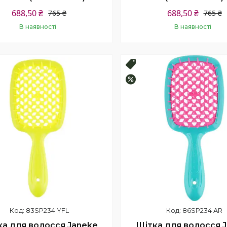
688,50 ₴
688,50 ₴
765 ₴
765 ₴
В наявності
В наявності
Купити
Купити
продаж
Топ продаж
–10%
83SP234 YFL
86SP234 AR
ка для волосся Janeke
Щітка для волосся 