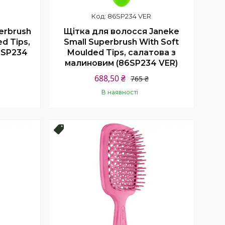
86SP234 VER
erbrush
Щітка для волосся Janeke
d Tips,
Small Superbrush With Soft
4SP234
Moulded Tips, салатова з
малиновим (86SP234 VER)
688,50 ₴
765 ₴
В наявності
Купити
Топ продаж