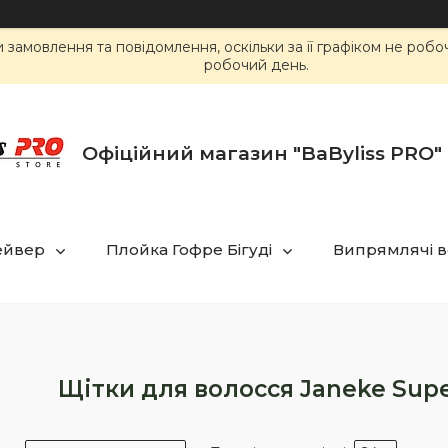
замовлення та повідомлення, оскільки за її графіком не роб
робочий день.
Офіційний магазин "BaByliss PRO" 
ейвер
Плойка Гофре Бігуді
Випрямлячі в
Щітки для волосся Janeke Super