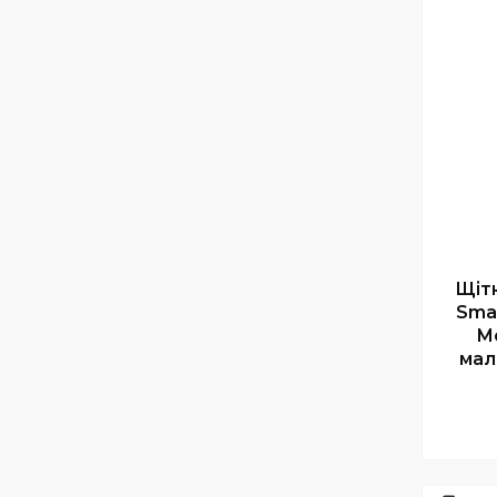
Щіт
Smal
Mo
мал