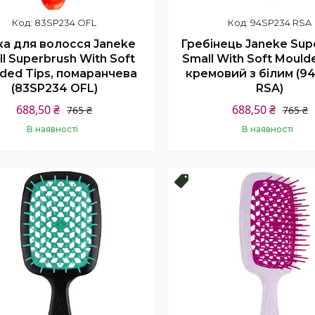
83SP234 OFL
94SP234 RSA
ка для волосся Janeke
Гребінець Janeke Sup
l Superbrush With Soft
Small With Soft Moulde
ded Tips, помаранчева
кремовий з білим (9
(83SP234 OFL)
RSA)
688,50 ₴
688,50 ₴
765 ₴
765 ₴
В наявності
В наявності
Купити
Купити
продаж
Топ продаж