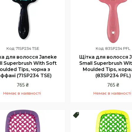
71SP234 TSE
83SP234 PFL
ка для волосся Janeke
Щітка для волосся 
l Superbrush With Soft
Small Superbrush Wit
oulded Tips, чорна з
Moulded Tips, кор
ффані (71SP234 TSE)
(83SP234 PFL)
765 ₴
765 ₴
Немає в наявності
Немає в наявності
+380 (68) 331-23-66
+380 (68) 331-23-66
Київстар
Київстар
продаж
Топ продаж