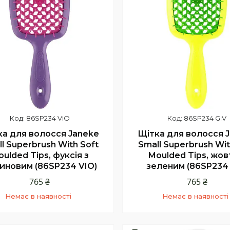
86SP234 VIO
86SP234 GIV
ка для волосся Janeke
Щітка для волосся 
l Superbrush With Soft
Small Superbrush Wit
ulded Tips, фуксія з
Moulded Tips, жов
иновим (86SP234 VIO)
зеленим (86SP234 
765 ₴
765 ₴
Немає в наявності
Немає в наявності
+380 (68) 331-23-66
+380 (68) 331-23-66