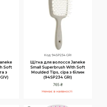
94SP234 GRI
Janeke
Щітка для волосся Janeke
h Soft
Small Superbrush With Soft
та з
Moulded Tips, сіра з білим
GIV)
(94SP234 GRI)
765 ₴
Немає в наявності
+380 (68) 331-23-66