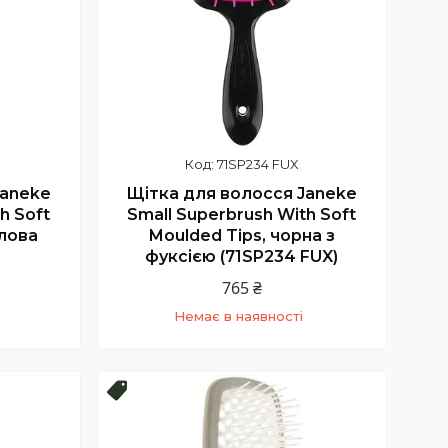
71SP234 FUX
Janeke
Щітка для волосся Janeke
h Soft
Small Superbrush With Soft
алова
Moulded Tips, чорна з
фуксією (71SP234 FUX)
765 ₴
Немає в наявності
+380 (68) 331-23-66
Київстар
Топ продаж